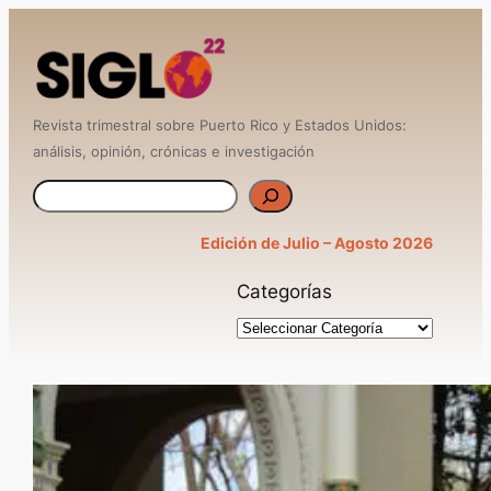
Saltar
al
contenido
Revista trimestral sobre Puerto Rico y Estados Unidos:
análisis, opinión, crónicas e investigación
B
u
Edición de Julio – Agosto 2026
s
Categorías
c
a
r