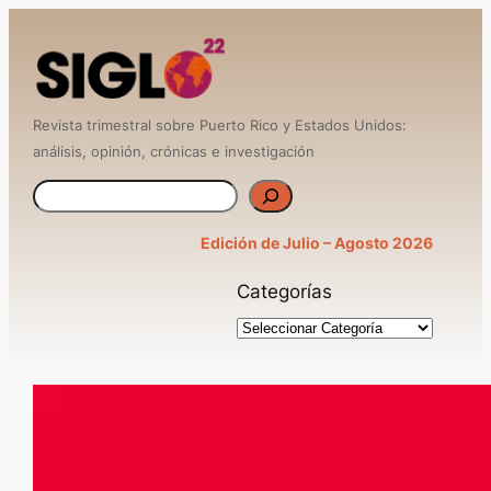
Saltar
al
contenido
Revista trimestral sobre Puerto Rico y Estados Unidos:
análisis, opinión, crónicas e investigación
B
u
Edición de Julio – Agosto 2026
s
Categorías
c
a
r