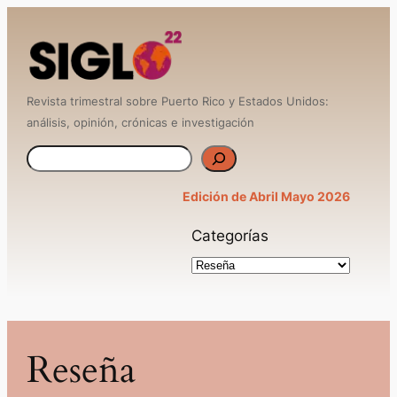
Saltar
al
contenido
Revista trimestral sobre Puerto Rico y Estados Unidos:
análisis, opinión, crónicas e investigación
B
u
Edición de Abril Mayo 2026
s
Categorías
c
a
r
Reseña