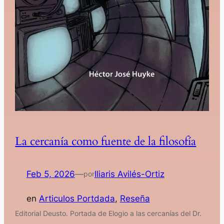
La cercanía como fuente de la filosofía
Feb 5, 2026
—
Iliaris Avilés-Ortiz
por
en
Articulos Portdada
, 
Reseña
Editorial Deusto. Portada de Elogio a las cercanías del Dr.