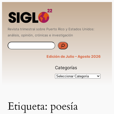
Saltar
al
contenido
Revista trimestral sobre Puerto Rico y Estados Unidos:
análisis, opinión, crónicas e investigación
B
u
Edición de Julio – Agosto 2026
s
Categorías
c
a
r
Etiqueta:
poesía