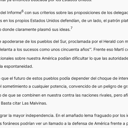
6
 del
Informe
con sus criterios sobre las proposiciones de los delega
en los propios Estados Unidos defendían, de un lado, el patrón plata
7
ulo donde claramente plasmó sus ideas.
 apoderarse de los pueblos del Sur, proclamada por el
Herald
con mu
adelanta a los sucesos como unos cincuenta años’”. Frente eso Martí 
cionales sobre nuestra América podían dificultar lo que las autori
 la espontaneidad.
 que el futuro de estos pueblos podía depender del choque de inte
el sometimiento a cualquier potencia, convencido de un peligro de gr
de que se combinen en nuestra contra las naciones rivales, pero afi
Basta citar Las Malvinas.
ograr la mayor independencia. En el amañado lema fraguado por los
foráneos podrían ver un llamado a la defensa de América frente a p