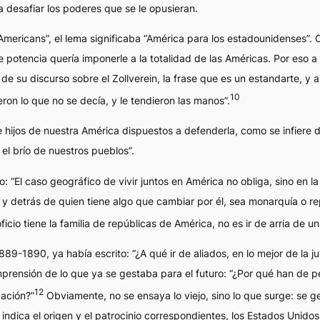
 desafiar los poderes que se le opusieran.
Americans”, el lema significaba “América para los estadounidenses”. C
potencia quería imponerle a la totalidad de las Américas. Por eso a 
de su discurso sobre el Zollverein, la frase que es un estandarte, y 
10
on lo que no se decía, y le tendieron las manos”.
e hijos de nuestra América dispuestos a defenderla, como se infiere d
el brío de nuestros pueblos”.
: “El caso geográfico de vivir juntos en América no obliga, sino en l
ua y detrás de quien tiene algo que cambiar por él, sea monarquía o r
ficio tiene la familia de repúblicas de América, no es ir de arria de un
89-1890, ya había escrito: “¿A qué ir de aliados, en lo mejor de la j
mprensión de lo que ya se gestaba para el futuro: “¿Por qué han de p
12
zación?”
Obviamente, no se ensaya lo viejo, sino lo que surge: se 
u
indica el origen y el patrocinio correspondientes, los Estados Unidos