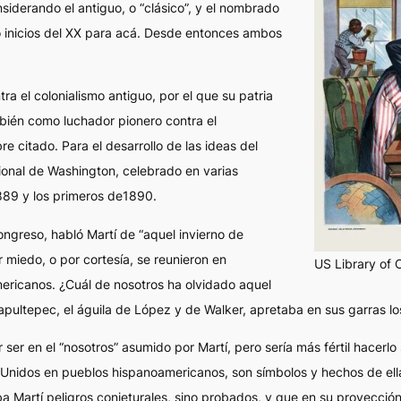
nsiderando el antiguo, o “clásico”, y el nombrado
X o inicios del XX para acá. Desde entonces ambos
a el colonialismo antiguo, por el que su patria
mbién como luchador pionero contra el
e citado. Para el desarrollo de las ideas del
ional de Washington, celebrado en varias
1889 y los primeros de1890.
Congreso, habló Martí de “aquel invierno de
r miedo, o por cortesía, se reunieron en
US Library of 
mericanos. ¿Cuál de nosotros ha olvidado aquel
pultepec, el águila de López y de Walker, apretaba en sus garras lo
 ser
en el “nosotros” asumido por Martí, pero sería más fértil hacerlo
s Unidos en pueblos hispanoamericanos, son símbolos y hechos de el
 Martí peligros conjeturales, sino probados, y que en su proyección 