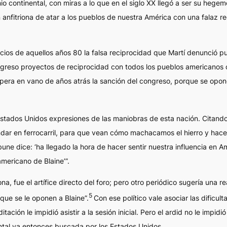
 continental, con miras a lo que en el siglo XX llegó a ser su hegemo
anfitriona de atar a los pueblos de nuestra América con una falaz re
icios de aquellos años 80 la falsa reciprocidad que Martí denunció pu
 congreso proyectos de reciprocidad con todos los pueblos americanos
pera en vano de años atrás la sanción del congreso, porque se oponen
stados Unidos expresiones de las maniobras de esta nación. Citando s
a andar en ferrocarril, para que vean cómo machacamos el hierro y ha
bune
dice: ‘ha llegado la hora de hacer sentir nuestra influencia en A
americano de Blaine’”.
na, fue el artífice directo del foro; pero otro periódico sugería una 
5
que se le oponen a Blaine”.
Con ese político vale asociar las dificul
ación le impidió asistir a la sesión inicial. Pero el ardid no le impi
ntal ya entonces buscada por los Estados Unidos.