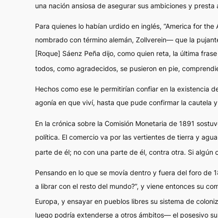
una nación ansiosa de asegurar sus ambiciones y presta a
Para quienes lo habían urdido en inglés, “America for the 
nombrado con término alemán, Zollverein— que la pujante 
[Roque] Sáenz Peña dijo, como quien reta, la última frase 
todos, como agradecidos, se pusieron en pie, comprendier
Hechos como ese le permitirían confiar en la existencia d
agonía en que viví, hasta que pude confirmar la cautela y 
En la crónica sobre la Comisión Monetaria de 1891 sostuvo
política. El comercio va por las vertientes de tierra y ag
parte de él; no con una parte de él, contra otra. Si algún o
Pensando en lo que se movía dentro y fuera del foro de 18
a librar con el resto del mundo?”, y viene entonces su co
Europa, y ensayar en pueblos libres su sistema de coloni
luego podría extenderse a otros ámbitos— el posesivo
s