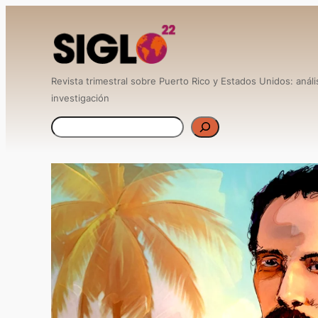
Saltar
al
contenido
Revista trimestral sobre Puerto Rico y Estados Unidos: anális
investigación
B
u
s
c
a
r