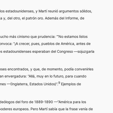
dos estadounidenses, y Martí reunió argumentos sólidos,
 y, del otro, el patrón oro. Además del
Informe
, de
cho más cinismo que prudencia: “‘No estamos listos
convoca: “¡A crecer, pues, pueblos de América, antes de
dades estadounidenses esperaban del Congreso —sojuzgarla
reses encontrados, y que, de momento, podía convenirles
an envergadura: “Allá, muy en lo futuro, para cuando
9
nes —(Inglaterra, Estados Unidos)”.
Ejemplos de
 ideólogos del foro de 1889-1890 —“América para los
oderes europeos. Pero Martí sabía que la frase venía de