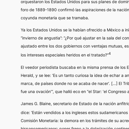
orquestaron los Estados Unidos para sus planes de dominio
foro de 1889-1890 confirmó las aspiraciones de la nación 
coyunda monetaria que se tramaba.
Ya los Estados Unidos se la habían ofrecido a México a in
“invierno de angustia”: “¿Por qué ajustar en la sala del
ajustado entre los dos gobiernos con ventajas mutuas, es
4
los intereses especiales heridos en el tratado?”
El veedor periodista buscaba en la misma prensa de los E
Herald
, y se lee: ‘Es un tanto curiosa la idea de echar 
marca, de países donde no se acaba de nacer’. […] El
Tri
fue una ovación’”, que halló eco en “el
Star
: ‘el Congreso 
James G. Blaine, secretario de Estado de la nación anfitrio
dice: ‘Están vendidos a los ingleses estos sudamericanos 
Comisión Monetaria: la demora en los trámites de su acredit
hispanoamericanos: poner freno a la dolarización contine