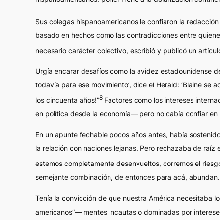
Sus colegas hispanoamericanos le confiaron la redacción
basado en hechos como las contradicciones entre quienes 
necesario carácter colectivo, escribió y publicó un artíc
Urgía encarar desafíos como la avidez estadounidense de
todavía para ese movimiento’, dice el
Herald
: ‘Blaine se 
8
los cincuenta años!”
Factores como los intereses interna
en política desde la economía— pero no cabía confiar en
En un apunte fechable pocos años antes, había sostenido
la relación con naciones lejanas. Pero rechazaba de raíz 
estemos completamente desenvueltos, corremos el riesgo 
semejante combinación, de entonces para acá, abundan. 
Tenía la convicción de que nuestra América necesitaba l
americanos”— mentes incautas o dominadas por intereses 