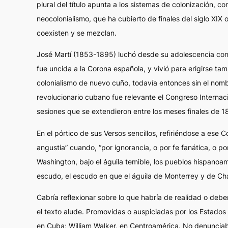
plural del título apunta a los sistemas de colonización, co
neocolonialismo
, que ha cubierto de finales del siglo XI
coexisten y se mezclan.
José Martí (1853-1895) luchó desde su adolescencia contr
fue uncida a la Corona española, y vivió para erigirse ta
colonialismo de nuevo cuño, todavía entonces sin el nombr
revolucionario cubano fue relevante el Congreso Internac
sesiones que se extendieron entre los meses finales de 
En el pórtico de sus
Versos sencillos
, refiriéndose a ese 
angustia” cuando, “por ignorancia, o por fe fanática, o po
Washington, bajo el águila temible, los pueblos hispanoa
escudo, el escudo en que el águila de Monterrey y de Cha
Cabría reflexionar sobre lo que habría de realidad o
deber
el texto alude. Promovidas o auspiciadas por los Estado
en Cuba; William Walker, en Centroamérica. No denunciaba