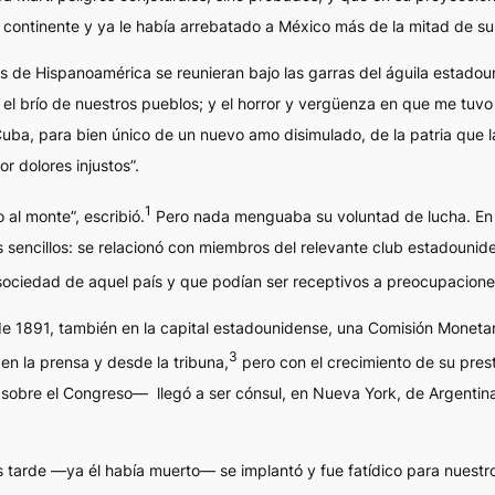
 continente y ya le había arrebatado a México más de la mitad de su t
os de Hispanoamérica se reunieran bajo las garras del águila estado
y el brío de nuestros pueblos; y el horror y vergüenza en que me tuv
uba, para bien único de un nuevo amo disimulado, de la patria que la
 dolores injustos”.
1
al monte”, escribió.
Pero nada menguaba su voluntad de lucha. En d
 sencillos
: se relacionó con miembros del relevante club estadounide
 sociedad de aquel país y que podían ser receptivos a preocupacione
e 1891, también en la capital estadounidense, una Comisión Monetari
3
n la prensa y desde la tribuna,
pero con el crecimiento de su presti
 sobre el Congreso— llegó a ser cónsul, en Nueva York, de Argenti
tarde —ya él había muerto— se implantó y fue fatídico para nuestros