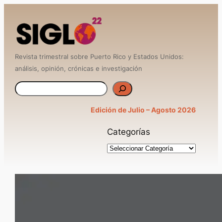
Saltar
al
contenido
Revista trimestral sobre Puerto Rico y Estados Unidos:
análisis, opinión, crónicas e investigación
B
u
Edición de Julio – Agosto 2026
s
Categorías
c
a
r