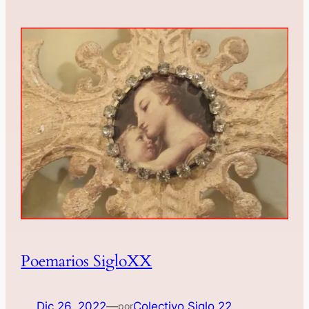
Poemarios SigloXX
Dic 26, 2022
—
Colectivo Siglo 22
por