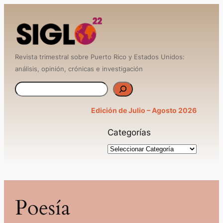
Saltar
al
contenido
Revista trimestral sobre Puerto Rico y Estados Unidos:
análisis, opinión, crónicas e investigación
B
u
Edición de Julio – Agosto 2026
s
Categorías
c
a
r
Poesía