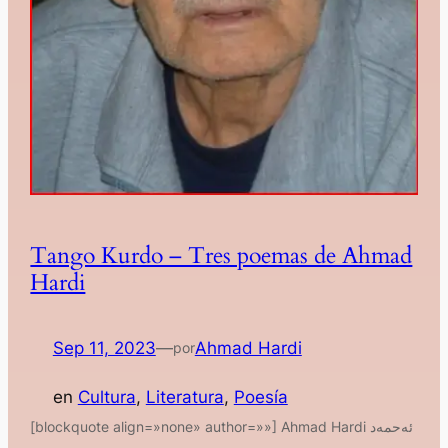
Tango Kurdo – Tres poemas de Ahmad
Hardi
Sep 11, 2023
—
Ahmad Hardi
por
en
Cultura
, 
Literatura
, 
Poesía
[blockquote align=»none» author=»»] Ahmad Hardi ئەحمەد