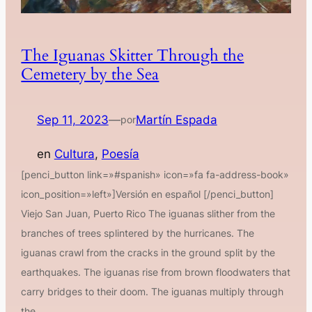
The Iguanas Skitter Through the
Cemetery by the Sea
Sep 11, 2023
—
Martín Espada
por
en
Cultura
, 
Poesía
[penci_button link=»#spanish» icon=»fa fa-address-book»
icon_position=»left»]Versión en español [/penci_button]
Viejo San Juan, Puerto Rico The iguanas slither from the
branches of trees splintered by the hurricanes. The
iguanas crawl from the cracks in the ground split by the
earthquakes. The iguanas rise from brown floodwaters that
carry bridges to their doom. The iguanas multiply through
the…