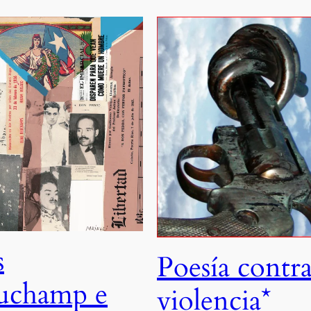
s
Poesía contra
uchamp e
violencia*