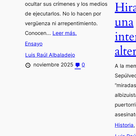
Hir
ocultar sus crímenes y los medios
de ejecutarlos. No lo hacen por
una
vergüenza ni arrepentimiento.
inte
Conocen...
Leer más.
Ensayo
alte
Luis Raúl Albaladejo
noviembre 2025
0
A la mem
Sepúlved
“miradas
albizuist
puertorr
asesinat
Historia