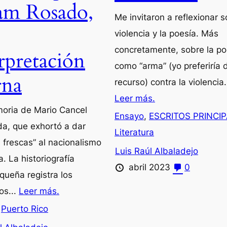
am Rosado,
Me invitaron a reflexionar s
violencia y la poesía. Más
concretamente, sobre la po
rpretación
como “arma” (yo preferiría 
rna
recurso) contra la violencia..
Leer más.
oria de Mario Cancel
Ensayo
,
ESCRITOS PRINCI
a, que exhortó a dar
Literatura
 frescas” al nacionalismo
Luis Raúl Albaladejo
a. La historiografía
abril 2023
0
iqueña registra los
os...
Leer más.
,
Puerto Rico