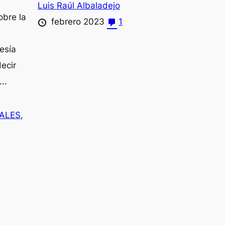
Luis Raúl Albaladejo
obre la
febrero 2023
1
esía
decir
..
PALES
,