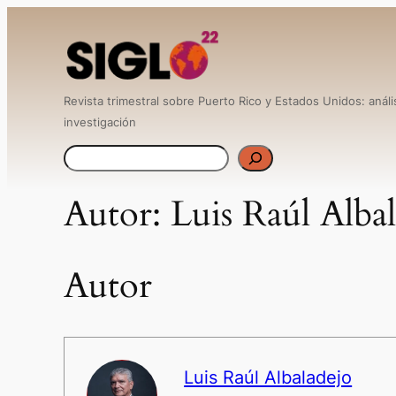
Revista trimestral sobre Puerto Rico y Estados Unidos: anális
investigación
B
u
Autor:
Luis Raúl Alba
s
c
Autor
a
r
Luis Raúl Albaladejo