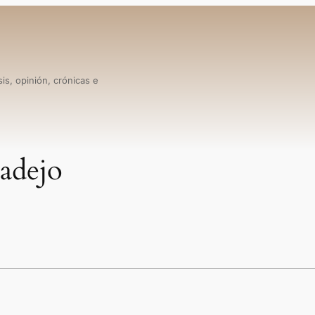
is, opinión, crónicas e
ladejo