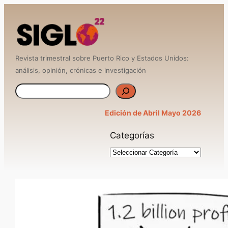
Saltar
al
contenido
Revista trimestral sobre Puerto Rico y Estados Unidos:
análisis, opinión, crónicas e investigación
B
u
Edición de Abril Mayo 2026
s
Categorías
c
a
r