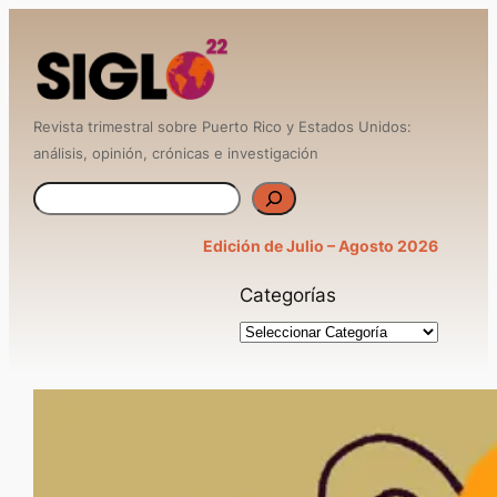
Saltar
al
contenido
Revista trimestral sobre Puerto Rico y Estados Unidos:
análisis, opinión, crónicas e investigación
B
u
Edición de Julio – Agosto 2026
s
Categorías
c
a
r