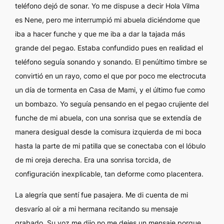
teléfono dejó de sonar. Yo me dispuse a decir
Hola Vilma
es Nene
, pero me interrumpió mi abuela diciéndome que
iba a hacer funche y que me iba a dar la tajada más
grande del pegao. Estaba confundido pues en realidad el
teléfono seguía sonando y sonando. El penúltimo timbre se
convirtió en un rayo, como el que por poco me electrocuta
un día de tormenta en Casa de Mami, y el último fue como
un bombazo. Yo seguía pensando en el pegao crujiente del
funche de mi abuela, con una sonrisa que se extendía de
manera desigual desde la comisura izquierda de mi boca
hasta la parte de mi patilla que se conectaba con el lóbulo
de mi oreja derecha. Era una sonrisa torcida, de
configuración inexplicable, tan deforme como placentera.
La alegría que sentí fue pasajera. Me di cuenta de mi
desvarío al oír a mi hermana recitando su mensaje
grabado. Su voz me dijo
no me dejes un mensaje porque