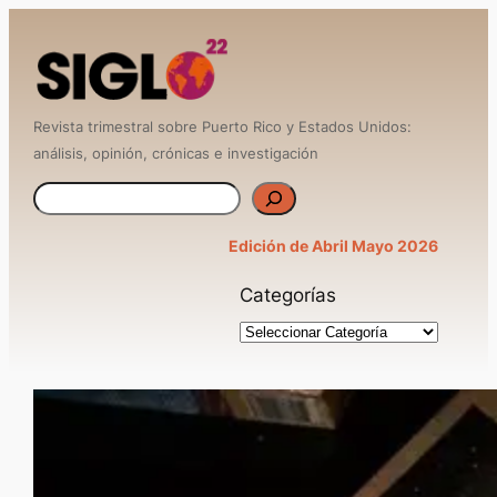
Saltar
al
contenido
Revista trimestral sobre Puerto Rico y Estados Unidos:
análisis, opinión, crónicas e investigación
B
u
Edición de Abril Mayo 2026
s
Categorías
c
a
r