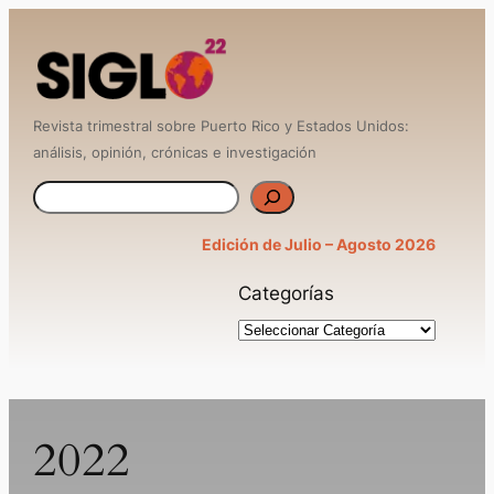
Saltar
al
contenido
Revista trimestral sobre Puerto Rico y Estados Unidos:
análisis, opinión, crónicas e investigación
B
u
Edición de Julio – Agosto 2026
s
Categorías
c
a
r
2022